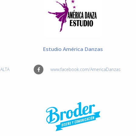
Estudio América Danzas
SALTA
www.facebook.com/AmericaDanzas