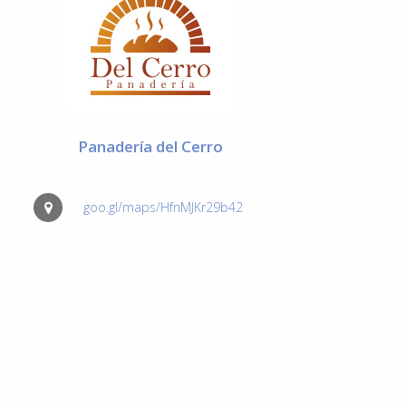
Panadería del Cerro
goo.gl/maps/HfnMJKr29b42