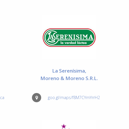
La Serenísima,
Moreno & Moreno S.R.L.
lca
goo.gl/maps/f8M7CYmYrrH2