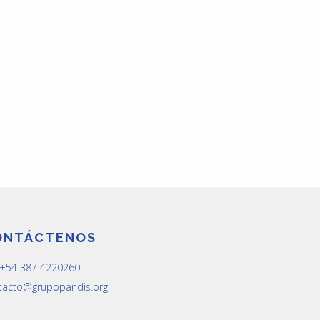
ONTÁCTENOS
: +54 387 4220260
tacto@grupopandis.org