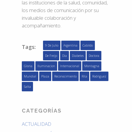
las instituciones de la salud, comunidad,
los medios de comunicación por su
invaluable colaboración y
acompañamiento.
Tags:
9 De Julio
Argentina
Cabildo
De Freijo
Dia
Diabetes
Doctora
Gloria
Iluminacion
Internacional
Montagna
Mundial
Plaza
Reconocimiento
Rita
Rodriguez
Salta
CATEGORÍAS
ACTUALIDAD