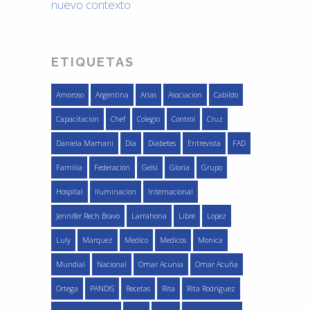
nuevo contexto
ETIQUETAS
Amoroso
Argentina
Arias
Asociacion
Cabildo
Capacitacion
Chef
Colegio
Control
Cruz
Daniela Mamani
Dia
Diabetes
Entrevista
FAD
Familia
Federación
Gelsi
Gloria
Grupo
Hospital
Iluminacion
Internacional
Jennifer Rech Bravo
Larrahona
Libre
Lopez
Luly
Marquez
Medico
Medicos
Monica
Mundial
Nacional
Omar Acunia
Omar Acuña
Ortega
PANDIS
Recetas
Rita
Rita Rodriguez