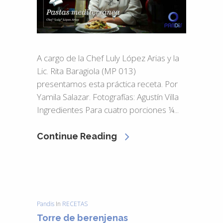
A cargo de la Chef Luly López Arias y la
Lic. Rita Baragiola (MP 013)
presentamos esta práctica receta. Por
Yamila Salazar. Fotografías: Agustín Villa
Ingredientes Para cuatro porciones ¼...
Continue Reading
Pandis
In
RECETAS
Torre de berenjenas