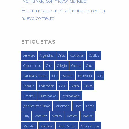
“Ver la vida con mayor claridad”
Espíritu intacto ante la iluminación en un
nuevo contexto
ETIQUETAS
Amoroso
Argentina
Arias
Asociacion
Cabildo
Capacitacion
Chef
Colegio
Control
Cruz
Daniela Mamani
Dia
Diabetes
Entrevista
FAD
Familia
Federación
Gelsi
Gloria
Grupo
Hospital
Iluminacion
Internacional
Jennifer Rech Bravo
Larrahona
Libre
Lopez
Luly
Marquez
Medico
Medicos
Monica
Mundial
Nacional
Omar Acunia
Omar Acuña