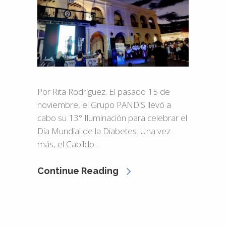
Por Rita Rodríguez. El pasado 15 de
noviembre, el Grupo PANDiS llevó a
cabo su 13° Iluminación para celebrar el
Día Mundial de la Diabetes. Una vez
más, el Cabildo...
Continue Reading