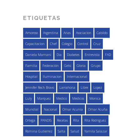
ETIQUETAS
Amoroso
Argentina
Arias
Asociacion
Cabildo
Capacitacion
Chef
Colegio
Control
Cruz
Daniela Mamani
Dia
Diabetes
Entrevista
FAD
Familia
Federación
Gelsi
Gloria
Grupo
Hospital
Iluminacion
Internacional
Jennifer Rech Bravo
Larrahona
Libre
Lopez
Luly
Marquez
Medico
Medicos
Monica
Mundial
Nacional
Omar Acunia
Omar Acuña
Ortega
PANDIS
Recetas
Rita
Rita Rodriguez
Romina Gutierrez
Salta
Salud
Yamila Salazar