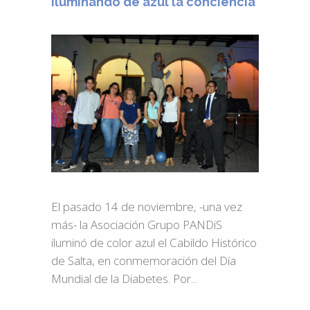
Iluminando de azul la conciencia
El pasado 14 de noviembre, -una vez
más- la Asociación Grupo PANDiS
iluminó de color azul el Cabildo Histórico
de Salta, en conmemoración del Día
Mundial de la Diabetes. Por...