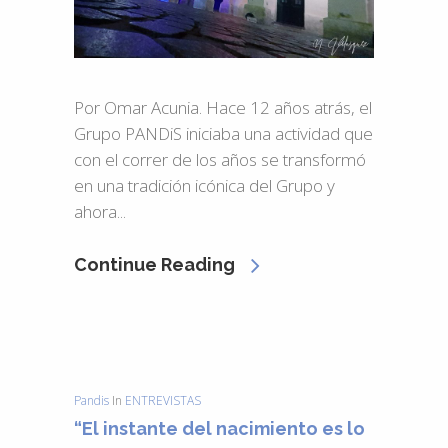
Por Omar Acunia. Hace 12 años atrás, el
Grupo PANDiS iniciaba una actividad que
con el correr de los años se transformó
en una tradición icónica del Grupo y
ahora...
Continue Reading
Pandis
In
ENTREVISTAS
“El instante del nacimiento es lo