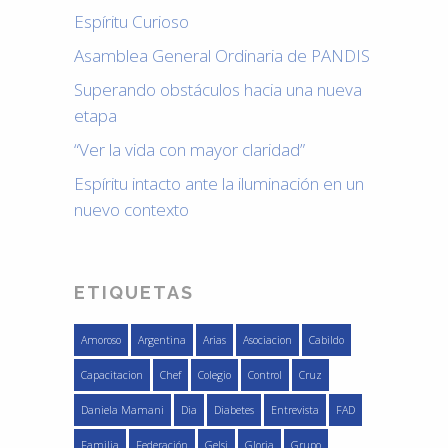
Espíritu Curioso
Asamblea General Ordinaria de PANDIS
Superando obstáculos hacia una nueva
etapa
“Ver la vida con mayor claridad”
Espíritu intacto ante la iluminación en un
nuevo contexto
ETIQUETAS
Amoroso
Argentina
Arias
Asociacion
Cabildo
Capacitacion
Chef
Colegio
Control
Cruz
Daniela Mamani
Dia
Diabetes
Entrevista
FAD
Familia
Federación
Gelsi
Gloria
Grupo