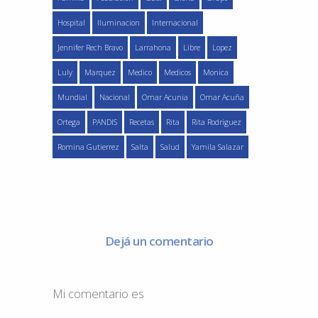
Hospital
Iluminacion
Internacional
Jennifer Rech Bravo
Larrahona
Libre
Lopez
Luly
Marquez
Medico
Medicos
Monica
Mundial
Nacional
Omar Acunia
Omar Acuña
Ortega
PANDIS
Recetas
Rita
Rita Rodriguez
Romina Gutierrez
Salta
Salud
Yamila Salazar
Dejá un comentario
Mi comentario es