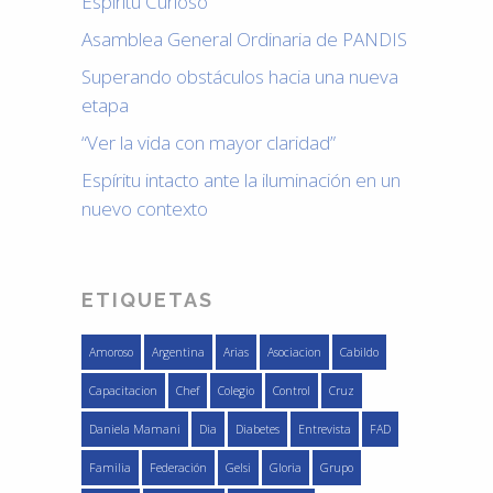
Espíritu Curioso
Asamblea General Ordinaria de PANDIS
Superando obstáculos hacia una nueva
etapa
“Ver la vida con mayor claridad”
Espíritu intacto ante la iluminación en un
nuevo contexto
ETIQUETAS
Amoroso
Argentina
Arias
Asociacion
Cabildo
Capacitacion
Chef
Colegio
Control
Cruz
Daniela Mamani
Dia
Diabetes
Entrevista
FAD
Familia
Federación
Gelsi
Gloria
Grupo