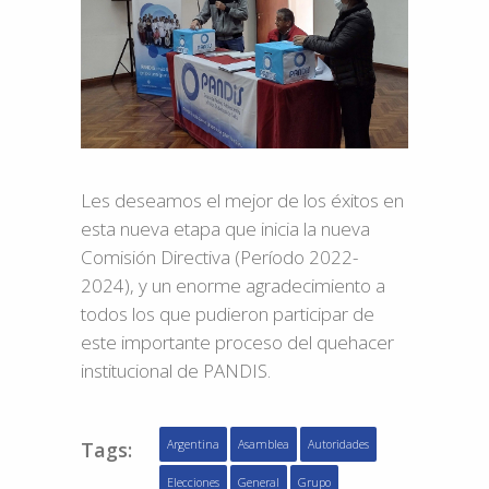
Les deseamos el mejor de los éxitos en
esta nueva etapa que inicia la nueva
Comisión Directiva (Período 2022-
2024), y un enorme agradecimiento a
todos los que pudieron participar de
este importante proceso del quehacer
institucional de PANDIS.
Tags:
Argentina
Asamblea
Autoridades
Elecciones
General
Grupo