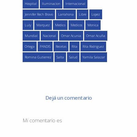
Hospital
Iluminacion
Internacional
Jennifer Rech Bravo
Larrahona
Libre
Lopez
Luly
Marquez
Medico
Medicos
Monica
Mundial
Nacional
Omar Acunia
Omar Acuña
Ortega
PANDIS
Recetas
Rita
Rita Rodriguez
Romina Gutierrez
Salta
Salud
Yamila Salazar
Dejá un comentario
Mi comentario es