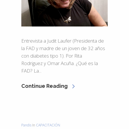
Entrevista a Judit Laufer (Presidenta de
la FAD y madre de un joven de 32 años
con diabetes tipo 1). Por Rita
Rodriguez y Omar Acuña. ¿Qué es la
FAD? La...
Continue Reading
Pandis
In
CAPACITACIÓN