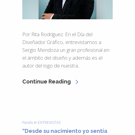
Por Rita Rodríguez. En el Día del
Diseñador Gráfico, entrevistamos a
Sergio Mendoza un gran profesional en
el ámbito del diseño y además es el
autor del logo de nuestra...
Continue Reading
Pandis
In
ENTREVISTAS
“Desde su nacimiento yo sentía