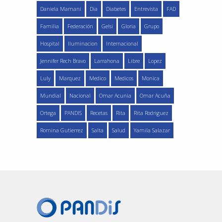
Daniela Mamani
Dia
Diabetes
Entrevista
FAD
Familia
Federación
Gelsi
Gloria
Grupo
Hospital
Iluminacion
Internacional
Jennifer Rech Bravo
Larrahona
Libre
Lopez
Luly
Marquez
Medico
Medicos
Monica
Mundial
Nacional
Omar Acunia
Omar Acuña
Ortega
PANDIS
Recetas
Rita
Rita Rodriguez
Romina Gutierrez
Salta
Salud
Yamila Salazar