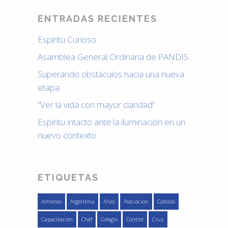
ENTRADAS RECIENTES
Espíritu Curioso
Asamblea General Ordinaria de PANDIS
Superando obstáculos hacia una nueva
etapa
“Ver la vida con mayor claridad”
Espíritu intacto ante la iluminación en un
nuevo contexto
ETIQUETAS
Amoroso
Argentina
Arias
Asociacion
Cabildo
Capacitacion
Chef
Colegio
Control
Cruz