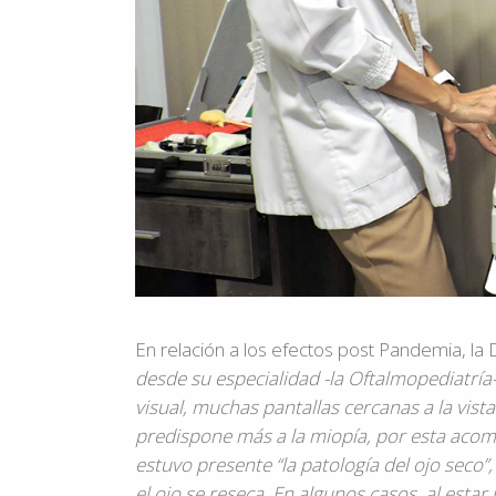
En relación a los efectos post Pandemia, la
desde su especialidad -la Oftalmopediatría
visual, muchas pantallas cercanas a la vista 
predispone más a la miopía, por esta aco
estuvo presente “la patología del ojo seco”
el ojo se reseca. En algunos casos, al esta