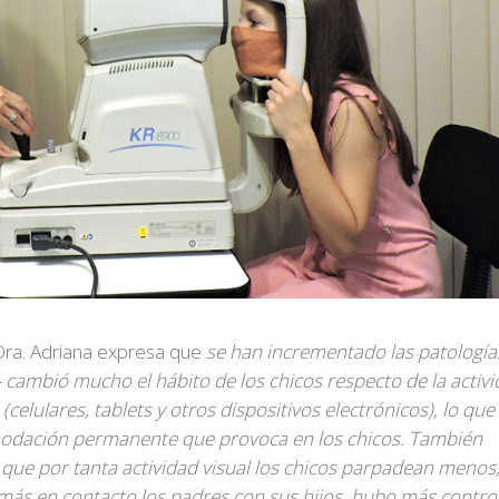
 Dra. Adriana expresa que
se han incrementado las patología
- cambió mucho el hábito de los chicos respecto de la activ
(celulares, tablets y otros dispositivos electrónicos), lo que
modación permanente que provoca en los chicos. También
, que por tanta actividad visual los chicos parpadean menos,
r más en contacto los padres con sus hijos, hubo más contro