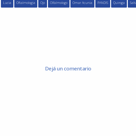
Lucia
Oftalmologia
Ojo
Olfalmologo
Omar Acunia
PANDIS
Quiroga
Salt
Dejá un comentario