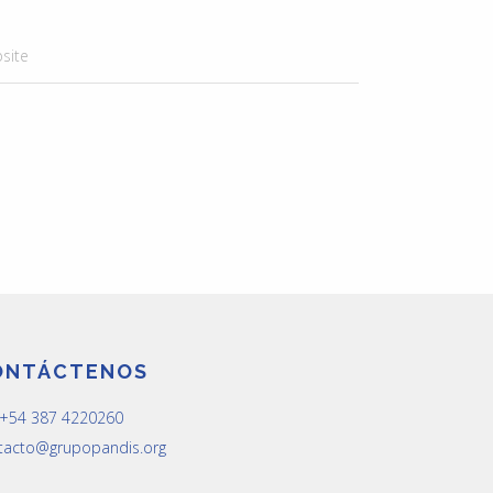
site
ONTÁCTENOS
: +54 387 4220260
tacto@grupopandis.org