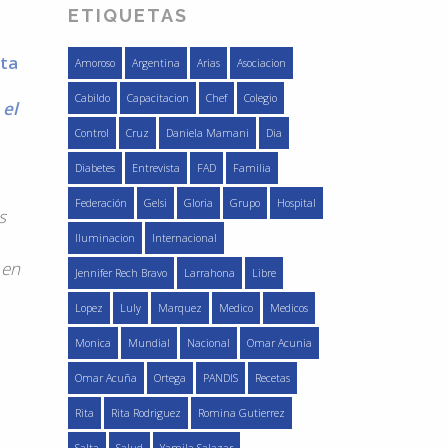
ETIQUETAS
sta
Amoroso
Argentina
Arias
Asociacion
Cabildo
Capacitacion
Chef
Colegio
 el
Control
Cruz
Daniela Mamani
Dia
Diabetes
Entrevista
FAD
Familia
Federación
Gelsi
Gloria
Grupo
Hospital
s
Iluminacion
Internacional
 en
Jennifer Rech Bravo
Larrahona
Libre
Lopez
Luly
Marquez
Medico
Medicos
Monica
Mundial
Nacional
Omar Acunia
Omar Acuña
Ortega
PANDIS
Recetas
Rita
Rita Rodriguez
Romina Gutierrez