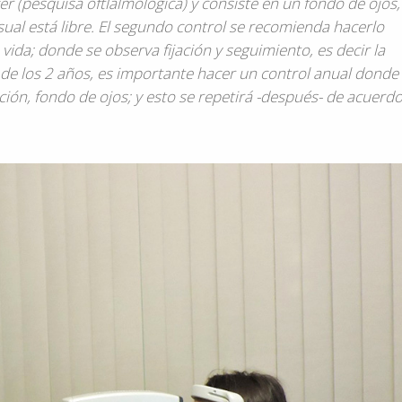
er (pesquisa oftlalmológica) y consiste en un fondo de ojos,
visual está libre. El segundo control se recomienda hacerlo
vida; donde se observa fijación y seguimiento, es decir la
r de los 2 años, es importante hacer un control anual donde
ión, fondo de ojos; y esto se repetirá -después- de acuerdo