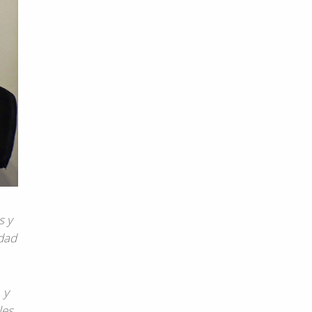
s y
idad
 y
les