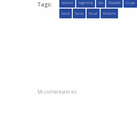
Tags:
Adriana
Argentina
Dia
Diabetes
Grupo
Salud
Santa
Visual
Williams
Mi comentario es