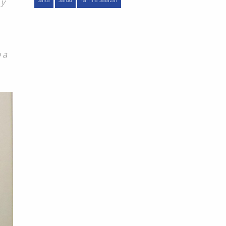
 y
Salta
Salud
Yamila Salazar
 a