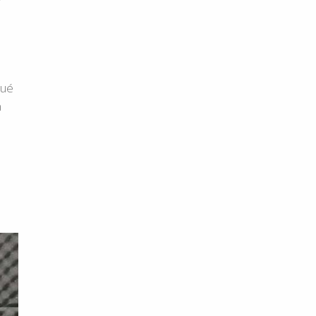
qué
a