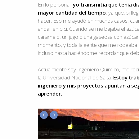
En lo personal,
yo transmitía que tenía di
mayor cantidad del tiempo
, ya que, si ll
hacer. Eso me ayudó en muchos casos, cuando
andar en bici. Cuando se me bajaba el azú
caramelo, un jugo o una gaseosa con azúca
momento, y toda la gente que me rodeaba ap
incluso hasta haciéndome recordar que debí
Actualmente soy Ingeniero Químico, me recib
la Universidad Nacional de Salta.
Estoy tra
ingeniero y mis proyectos apuntan a seg
aprender.