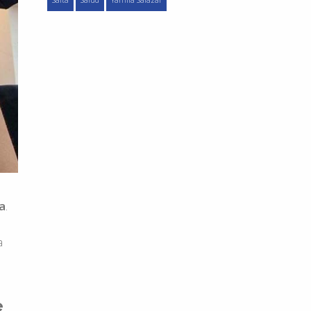
Salta
Salud
Yamila Salazar
a
.
a
e