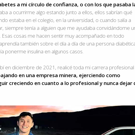
abetes a mi círculo de confianza, o con los que pasaba l
egaba a ocurrirme algo estando junto a ellos, ellos sabrían qué
 estaba en el colegio, en la universidad, o cuando salía a
car, siempre tenía a alguien que me ayudaba convidándome u
r. Esas cosas me hacen sentir muy acompañado en todo
rendía también sobre el día a día de una persona diabética
a ponerme insulina en algunos casos.
í en diciembre de 2021, realicé toda mi carrera profesional
bajando en una empresa minera, ejerciendo como
uir creciendo en cuanto a lo profesional y nunca dejar 