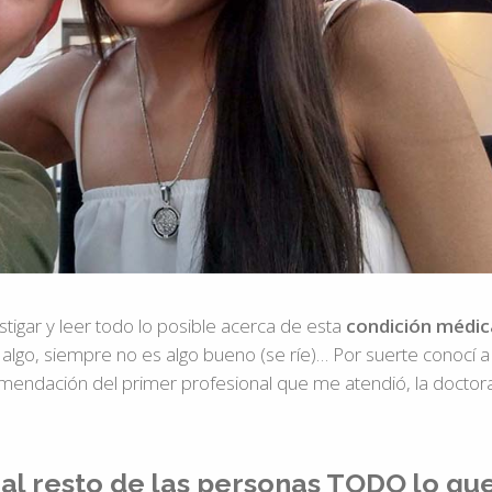
stigar y leer todo lo posible acerca de esta
condición médic
go, siempre no es algo bueno (se ríe)… Por suerte conocí a
omendación del primer profesional que me atendió, la doctor
r al resto de las personas TODO lo qu