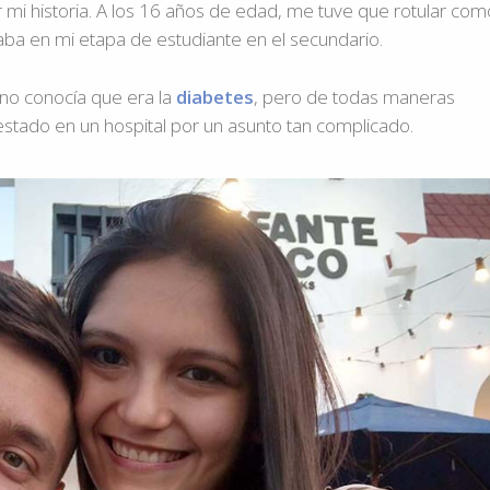
r mi historia. A los 16 años de edad, me tuve que rotular com
aba en mi etapa de estudiante en el secundario.
no conocía que era la
diabetes
, pero de todas maneras
stado en un hospital por un asunto tan complicado.