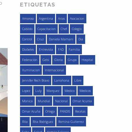
o
ETIQUETAS
Amoroso
Argentina
Arias
Asociacion
Cabildo
Capacitacion
Chef
Colegio
Control
Cruz
Daniela Mamani
Dia
Diabetes
Entrevista
FAD
Familia
Federación
Gelsi
Gloria
Grupo
Hospital
Iluminacion
Internacional
Jennifer Rech Bravo
Larrahona
Libre
Lopez
Luly
Marquez
Medico
Medicos
Monica
Mundial
Nacional
Omar Acunia
Omar Acuña
Ortega
PANDIS
Recetas
Rita
Rita Rodriguez
Romina Gutierrez