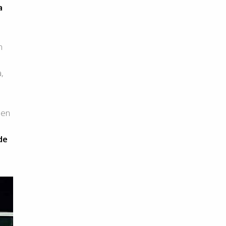
a
n
,
 en
de