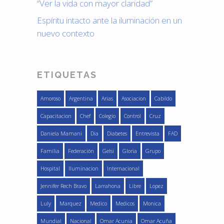
“Ver la vida con mayor claridad”
Espíritu intacto ante la iluminación en un
nuevo contexto
ETIQUETAS
Amoroso
Argentina
Arias
Asociacion
Cabildo
Capacitacion
Chef
Colegio
Control
Cruz
Daniela Mamani
Dia
Diabetes
Entrevista
FAD
Familia
Federación
Gelsi
Gloria
Grupo
Hospital
Iluminacion
Internacional
Jennifer Rech Bravo
Larrahona
Libre
Lopez
Luly
Marquez
Medico
Medicos
Monica
Mundial
Nacional
Omar Acunia
Omar Acuña