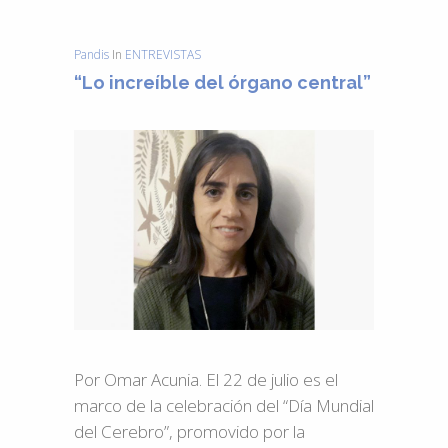
Pandis
In
ENTREVISTAS
“Lo increíble del órgano central”
Por Omar Acunia. El 22 de julio es el
marco de la celebración del “Día Mundial
del Cerebro”, promovido por la