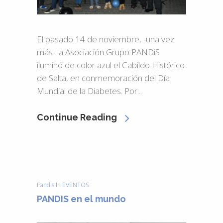
El pasado 14 de noviembre, -una vez
más- la Asociación Grupo PANDiS
iluminó de color azul el Cabildo Histórico
de Salta, en conmemoración del Día
Mundial de la Diabetes. Por...
Continue Reading
Pandis
In
EVENTOS
PANDIS en el mundo