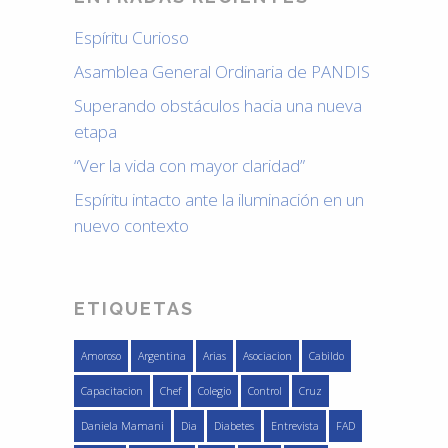
Espíritu Curioso
Asamblea General Ordinaria de PANDIS
Superando obstáculos hacia una nueva
etapa
“Ver la vida con mayor claridad”
Espíritu intacto ante la iluminación en un
nuevo contexto
ETIQUETAS
Amoroso
Argentina
Arias
Asociacion
Cabildo
Capacitacion
Chef
Colegio
Control
Cruz
Daniela Mamani
Dia
Diabetes
Entrevista
FAD