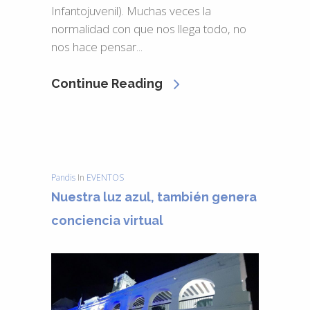
Infantojuvenil). Muchas veces la
normalidad con que nos llega todo, no
nos hace pensar...
Continue Reading
Pandis
In
EVENTOS
Nuestra luz azul, también genera
conciencia virtual