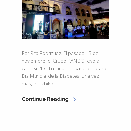
Por Rita Rodríguez. El pasado 15 de
noviembre, el Grupo PANDiS llevó a
cabo su 13° Iluminación para celebrar el
Día Mundial de la Diabetes. Una vez
más, el Cabildo...
Continue Reading