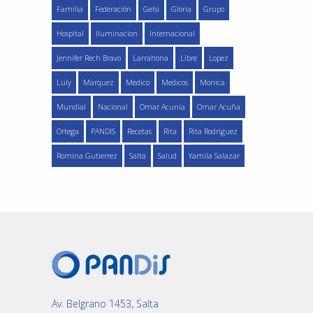
Familia
Federación
Gelsi
Gloria
Grupo
Hospital
Iluminacion
Internacional
Jennifer Rech Bravo
Larrahona
Libre
Lopez
Luly
Marquez
Medico
Medicos
Monica
Mundial
Nacional
Omar Acunia
Omar Acuña
Ortega
PANDIS
Recetas
Rita
Rita Rodriguez
Romina Gutierrez
Salta
Salud
Yamila Salazar
Av. Belgrano 1453, Salta