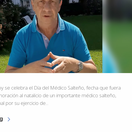
y se celebra el Día del Médico Salteño, fecha que fuera
oración al natalicio de un importante médico salteño,
 por su ejercicio de...
g