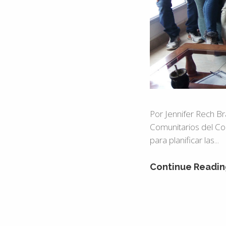
Por Jennifer Rech B
Comunitarios del Col
para planificar las...
Continue Readin