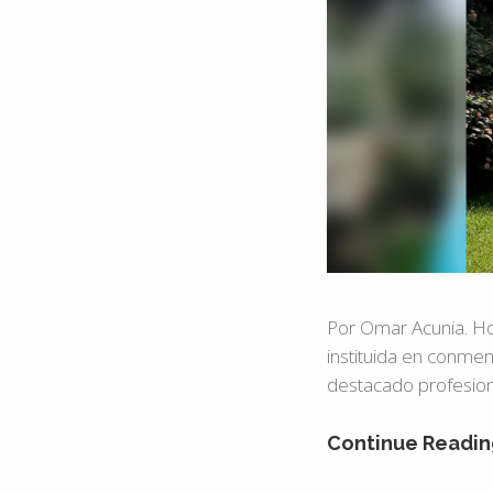
Por Omar Acunia. Ho
instituida en conmem
destacado profesional
Continue Readin