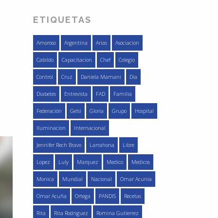
ETIQUETAS
Amoroso
Argentina
Arias
Asociacion
Cabildo
Capacitacion
Chef
Colegio
Control
Cruz
Daniela Mamani
Dia
Diabetes
Entrevista
FAD
Familia
Federación
Gelsi
Gloria
Grupo
Hospital
Iluminacion
Internacional
Jennifer Rech Bravo
Larrahona
Libre
Lopez
Luly
Marquez
Medico
Medicos
Monica
Mundial
Nacional
Omar Acunia
Omar Acuña
Ortega
PANDIS
Recetas
Rita
Rita Rodriguez
Romina Gutierrez