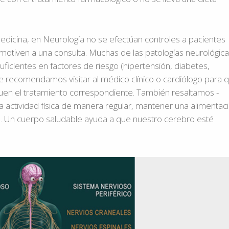
medicina, en Neurología no se efectúan controles a pacientes
otiven a una consulta. Muchas de las patologías neurológic
ficientes en factores de riesgo (hipertensión, diabetes,
e recomendamos visitar al médico clínico o cardiólogo para 
uen el tratamiento correspondiente. También resaltamos -
a actividad física de manera regular, mantener una alimentac
lo. Un cuerpo saludable ayuda a que nuestro cerebro esté