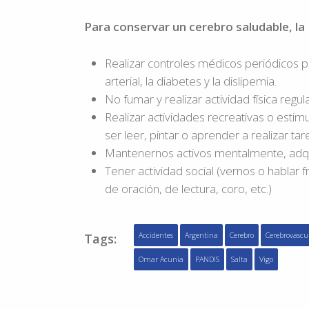
Para conservar un cerebro saludable, la 
Realizar controles médicos periódicos p
arterial, la diabetes y la dislipemia.
No fumar y realizar actividad física regu
Realizar actividades recreativas o estim
ser leer, pintar o aprender a realizar t
Mantenernos activos mentalmente, adqu
Tener actividad social (vernos o hablar
de oración, de lectura, coro, etc.)
Tags:
Accidentes
Argentina
Cerebro
Cerebrovascu
Omar Acunia
PANDIS
Salta
Vigo