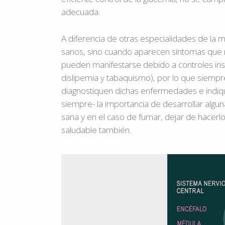
adecuada.
A diferencia de otras especialidades de la 
sanos, sino cuando aparecen síntomas que m
pueden manifestarse debido a controles insu
dislipemia y tabaquismo), por lo que siempr
diagnostiquen dichas enfermedades e indiq
siempre- la importancia de desarrollar algun
sana y en el caso de fumar, dejar de hacer
saludable también.