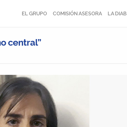
EL GRUPO
COMISIÓN ASESORA
LA DIA
no central”