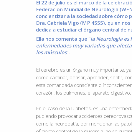
El 22 de julio es el marco de la celebrac
Federación Mundial de Neurología (WFN) a
concientizar a la sociedad sobre cómo p
Dra. Gabriela Vigo (MP 4555)
, quien no
dedica a estudiar el órgano central de 
Ella nos comenta que “
la Neurología es 
enfermedades muy variadas que afectan a
los músculos
”.
El cerebro es un órgano muy importante, ya 
como caminar, pensar, aprender, sentir, co
esta comandada consciente o inconscientem
corazón, los pulmones, el aparato digestivo,
En el caso de la Diabetes, es una enfermed
pudiendo provocar accidentes cerebrovascul
como la neuropatía, por mencionar las patol
eficiente control de la glucemia, no se cump