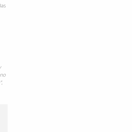
las
y
 no
”
,