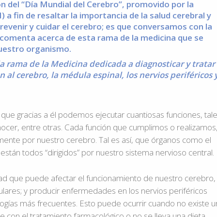
ión del “Día Mundial del Cerebro”, promovido por la
 fin de resaltar la importancia de la salud cerebral y
revenir y cuidar el cerebro; es que conversamos con la
s comenta acerca de esta rama de la medicina que se
nuestro organismo.
la rama de la Medicina dedicada a diagnosticar y tratar
l cerebro, la médula espinal, los nervios periféricos 
que gracias a él podemos ejecutar cuantiosas funciones, tal
nocer, entre otras. Cada función que cumplimos o realizamos
ente por nuestro cerebro. Tal es así, que órganos como el
 están todos “dirigidos” por nuestro sistema nervioso central.
ad que puede afectar el funcionamiento de nuestro cerebro,
ares; y producir enfermedades en los nervios periféricos
ogías más frecuentes. Esto puede ocurrir cuando no existe u
le con el tratamiento farmacológico o no se lleva una dieta