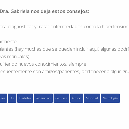
Dra. Gabriela nos deja estos consejos:
ara diagnosticar y tratar enfermedades como la hipertensión
larmente.
ulantes (hay muchas que se pueden incluir aquí, algunas podr
areas manuales)
iriendo nuevos conocimientos, siempre.
 frecuentemente con amigos/parientes, pertenecer a algún gr
laes
Dia
Diabetes
Federación
Gabriela
Grupo
Mundial
Neurología