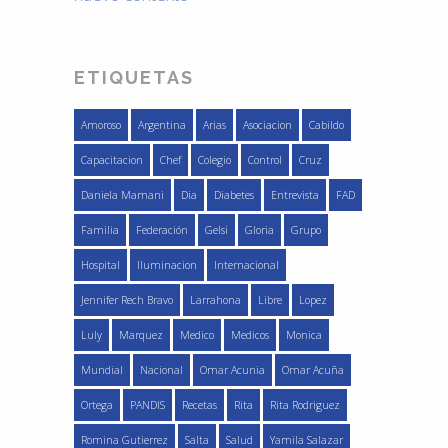
ETIQUETAS
Amoroso
Argentina
Arias
Asociacion
Cabildo
Capacitacion
Chef
Colegio
Control
Cruz
Daniela Mamani
Dia
Diabetes
Entrevista
FAD
Familia
Federación
Gelsi
Gloria
Grupo
Hospital
Iluminacion
Internacional
Jennifer Rech Bravo
Larrahona
Libre
Lopez
Luly
Marquez
Medico
Medicos
Monica
Mundial
Nacional
Omar Acunia
Omar Acuña
Ortega
PANDIS
Recetas
Rita
Rita Rodriguez
Romina Gutierrez
Salta
Salud
Yamila Salazar