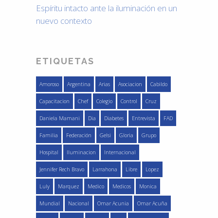
Espíritu intacto ante la iluminación en un
nuevo contexto
ETIQUETAS
Amoroso
Argentina
Arias
Asociacion
Cabildo
Capacitacion
Chef
Colegio
Control
Cruz
Daniela Mamani
Dia
Diabetes
Entrevista
FAD
Familia
Federación
Gelsi
Gloria
Grupo
Hospital
Iluminacion
Internacional
Jennifer Rech Bravo
Larrahona
Libre
Lopez
Luly
Marquez
Medico
Medicos
Monica
Mundial
Nacional
Omar Acunia
Omar Acuña