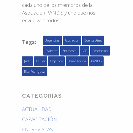
cada uno de los miembros de la
Asociación PANDiS y uno que nos
envuelva a todos.
Tags:
Argentina
Asociacion
Buenos Aires
Diabetes
Entrevista
FAD
Federación
Judit
Laufer
Objetivos
Omar Acuña
PANDIS
Rita Rodriguez
CATEGORÍAS
ACTUALIDAD
CAPACITACIÓN
ENTREVISTAS