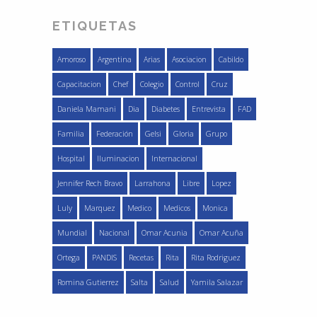
ETIQUETAS
Amoroso
Argentina
Arias
Asociacion
Cabildo
Capacitacion
Chef
Colegio
Control
Cruz
Daniela Mamani
Dia
Diabetes
Entrevista
FAD
Familia
Federación
Gelsi
Gloria
Grupo
Hospital
Iluminacion
Internacional
Jennifer Rech Bravo
Larrahona
Libre
Lopez
Luly
Marquez
Medico
Medicos
Monica
Mundial
Nacional
Omar Acunia
Omar Acuña
Ortega
PANDIS
Recetas
Rita
Rita Rodriguez
Romina Gutierrez
Salta
Salud
Yamila Salazar