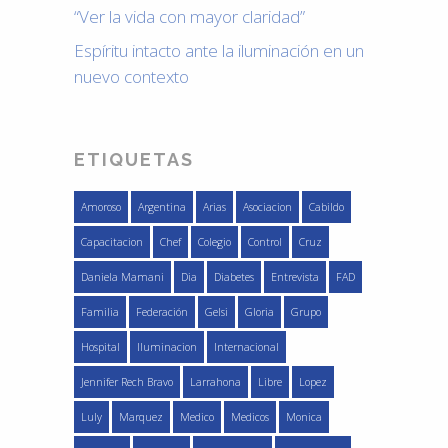
“Ver la vida con mayor claridad”
Espíritu intacto ante la iluminación en un
nuevo contexto
ETIQUETAS
Amoroso
Argentina
Arias
Asociacion
Cabildo
Capacitacion
Chef
Colegio
Control
Cruz
Daniela Mamani
Dia
Diabetes
Entrevista
FAD
Familia
Federación
Gelsi
Gloria
Grupo
Hospital
Iluminacion
Internacional
Jennifer Rech Bravo
Larrahona
Libre
Lopez
Luly
Marquez
Medico
Medicos
Monica