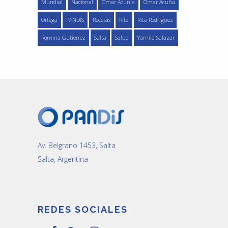
Mundial
Nacional
Omar Acunia
Omar Acuña
Ortega
PANDIS
Recetas
Rita
Rita Rodriguez
Romina Gutierrez
Salta
Salud
Yamila Salazar
Av. Belgrano 1453, Salta
Salta, Argentina
REDES SOCIALES