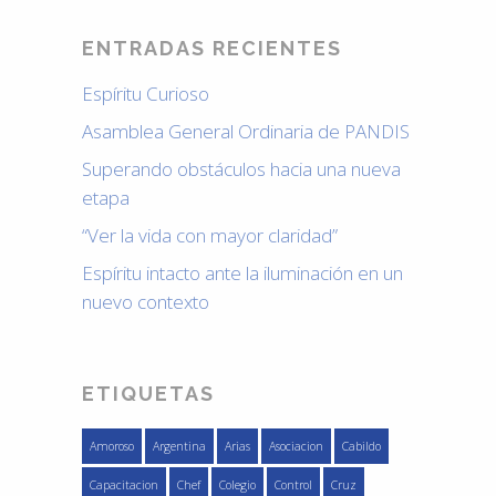
ENTRADAS RECIENTES
Espíritu Curioso
Asamblea General Ordinaria de PANDIS
Superando obstáculos hacia una nueva
etapa
“Ver la vida con mayor claridad”
Espíritu intacto ante la iluminación en un
nuevo contexto
ETIQUETAS
Amoroso
Argentina
Arias
Asociacion
Cabildo
Capacitacion
Chef
Colegio
Control
Cruz