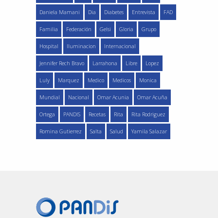
Daniela Mamani
Dia
Diabetes
Entrevista
FAD
Familia
Federación
Gelsi
Gloria
Grupo
Hospital
Iluminacion
Internacional
Jennifer Rech Bravo
Larrahona
Libre
Lopez
Luly
Marquez
Medico
Medicos
Monica
Mundial
Nacional
Omar Acunia
Omar Acuña
Ortega
PANDIS
Recetas
Rita
Rita Rodriguez
Romina Gutierrez
Salta
Salud
Yamila Salazar