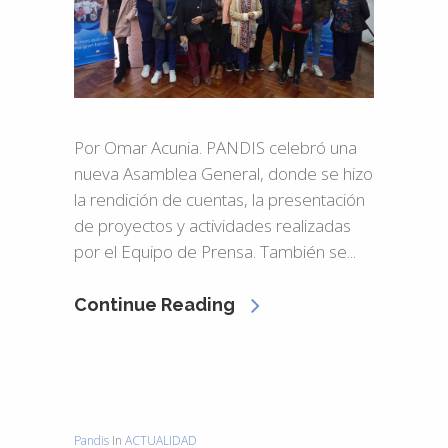
Por Omar Acunia. PANDIS celebró una
nueva Asamblea General, donde se hizo
la rendición de cuentas, la presentación
de proyectos y actividades realizadas
por el Equipo de Prensa. También se...
Continue Reading
Pandis
In
ACTUALIDAD