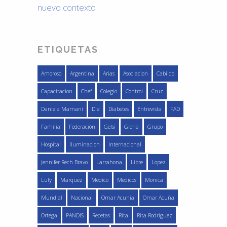
nuevo contexto
ETIQUETAS
Amoroso
Argentina
Arias
Asociacion
Cabildo
Capacitacion
Chef
Colegio
Control
Cruz
Daniela Mamani
Dia
Diabetes
Entrevista
FAD
Familia
Federación
Gelsi
Gloria
Grupo
Hospital
Iluminacion
Internacional
Jennifer Rech Bravo
Larrahona
Libre
Lopez
Luly
Marquez
Medico
Medicos
Monica
Mundial
Nacional
Omar Acunia
Omar Acuña
Ortega
PANDIS
Recetas
Rita
Rita Rodriguez