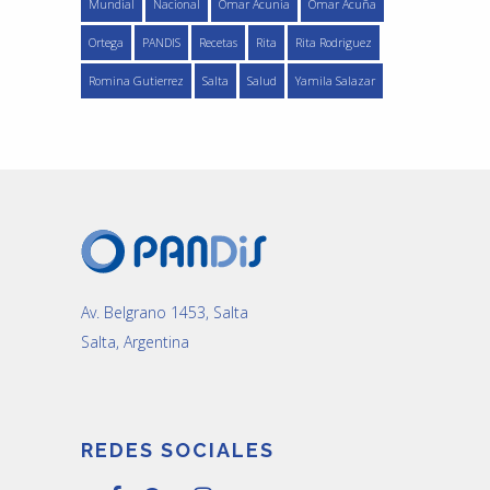
Mundial
Nacional
Omar Acunia
Omar Acuña
Ortega
PANDIS
Recetas
Rita
Rita Rodriguez
Romina Gutierrez
Salta
Salud
Yamila Salazar
Av. Belgrano 1453, Salta
Salta, Argentina
REDES SOCIALES