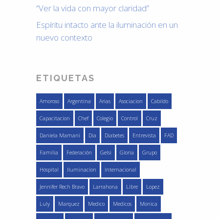
“Ver la vida con mayor claridad”
Espíritu intacto ante la iluminación en un
nuevo contexto
ETIQUETAS
Amoroso
Argentina
Arias
Asociacion
Cabildo
Capacitacion
Chef
Colegio
Control
Cruz
Daniela Mamani
Dia
Diabetes
Entrevista
FAD
Familia
Federación
Gelsi
Gloria
Grupo
Hospital
Iluminacion
Internacional
Jennifer Rech Bravo
Larrahona
Libre
Lopez
Luly
Marquez
Medico
Medicos
Monica