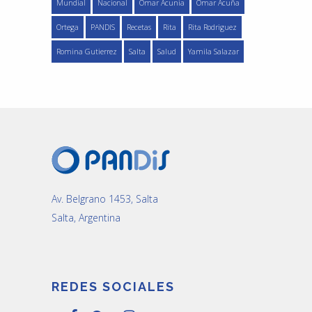
Mundial
Nacional
Omar Acunia
Omar Acuña
Ortega
PANDIS
Recetas
Rita
Rita Rodriguez
Romina Gutierrez
Salta
Salud
Yamila Salazar
Av. Belgrano 1453, Salta
Salta, Argentina
REDES SOCIALES