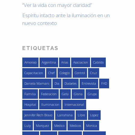
“Ver la vida con mayor claridad”
Espíritu intacto ante la iluminación en un
nuevo contexto
ETIQUETAS
Amoroso
Argentina
Arias
Asociacion
Cabildo
Capacitacion
Chef
Colegio
Control
Cruz
Daniela Mamani
Dia
Diabetes
Entrevista
FAD
Familia
Federación
Gelsi
Gloria
Grupo
Hospital
Iluminacion
Internacional
Jennifer Rech Bravo
Larrahona
Libre
Lopez
Luly
Marquez
Medico
Medicos
Monica