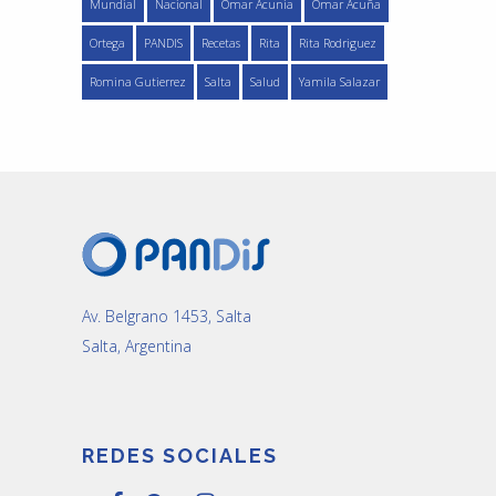
Mundial
Nacional
Omar Acunia
Omar Acuña
Ortega
PANDIS
Recetas
Rita
Rita Rodriguez
Romina Gutierrez
Salta
Salud
Yamila Salazar
Av. Belgrano 1453, Salta
Salta, Argentina
REDES SOCIALES