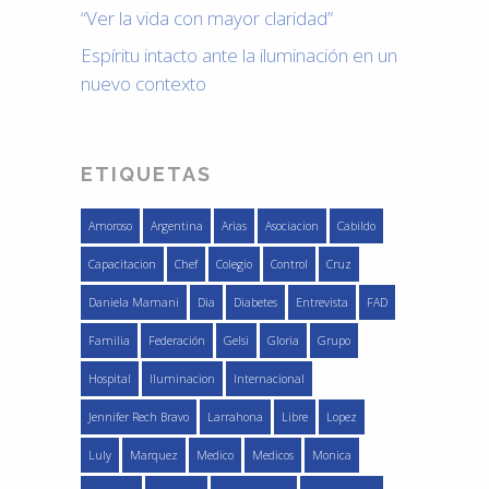
“Ver la vida con mayor claridad”
Espíritu intacto ante la iluminación en un
nuevo contexto
ETIQUETAS
Amoroso
Argentina
Arias
Asociacion
Cabildo
Capacitacion
Chef
Colegio
Control
Cruz
Daniela Mamani
Dia
Diabetes
Entrevista
FAD
Familia
Federación
Gelsi
Gloria
Grupo
Hospital
Iluminacion
Internacional
Jennifer Rech Bravo
Larrahona
Libre
Lopez
Luly
Marquez
Medico
Medicos
Monica