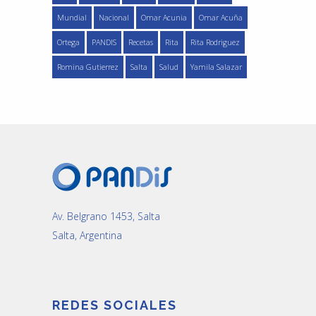
Mundial
Nacional
Omar Acunia
Omar Acuña
Ortega
PANDIS
Recetas
Rita
Rita Rodriguez
Romina Gutierrez
Salta
Salud
Yamila Salazar
Av. Belgrano 1453, Salta
Salta, Argentina
REDES SOCIALES