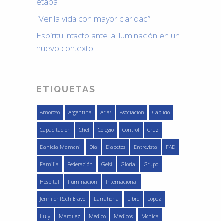
etapa
“Ver la vida con mayor claridad”
Espíritu intacto ante la iluminación en un
nuevo contexto
ETIQUETAS
Amoroso
Argentina
Arias
Asociacion
Cabildo
Capacitacion
Chef
Colegio
Control
Cruz
Daniela Mamani
Dia
Diabetes
Entrevista
FAD
Familia
Federación
Gelsi
Gloria
Grupo
Hospital
Iluminacion
Internacional
Jennifer Rech Bravo
Larrahona
Libre
Lopez
Luly
Marquez
Medico
Medicos
Monica