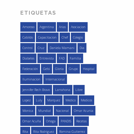
ETIQUETAS
Amoroso
Argentina
Arias
Asociacion
Cabildo
Capacitacion
Chef
Colegio
Control
Cruz
Daniela Mamani
Dia
Diabetes
Entrevista
FAD
Familia
Federación
Gelsi
Gloria
Grupo
Hospital
Iluminacion
Internacional
Jennifer Rech Bravo
Larrahona
Libre
Lopez
Luly
Marquez
Medico
Medicos
Monica
Mundial
Nacional
Omar Acunia
Omar Acuña
Ortega
PANDIS
Recetas
Rita
Rita Rodriguez
Romina Gutierrez