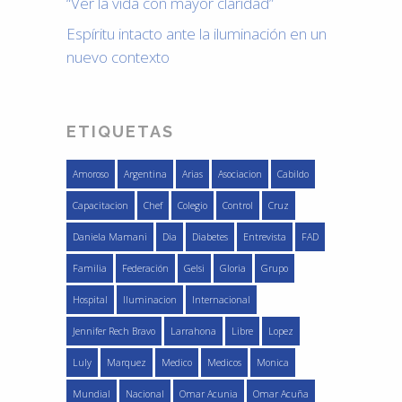
“Ver la vida con mayor claridad”
Espíritu intacto ante la iluminación en un
nuevo contexto
ETIQUETAS
Amoroso
Argentina
Arias
Asociacion
Cabildo
Capacitacion
Chef
Colegio
Control
Cruz
Daniela Mamani
Dia
Diabetes
Entrevista
FAD
Familia
Federación
Gelsi
Gloria
Grupo
Hospital
Iluminacion
Internacional
Jennifer Rech Bravo
Larrahona
Libre
Lopez
Luly
Marquez
Medico
Medicos
Monica
Mundial
Nacional
Omar Acunia
Omar Acuña