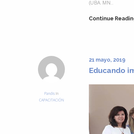
(UBA. MN...
Continue Readin
21 mayo, 2019
Educando im
Pandis
In
CAPACITACIÓN