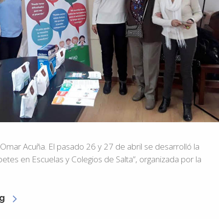
 Omar Acuña. El pasado 26 y 27 de abril se desarrolló la
betes en Escuelas y Colegios de Salta”, organizada por la
g