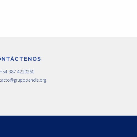
ONTÁCTENOS
: +54 387 4220260
tacto@grupopandis.org