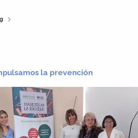
g
pulsamos la prevención