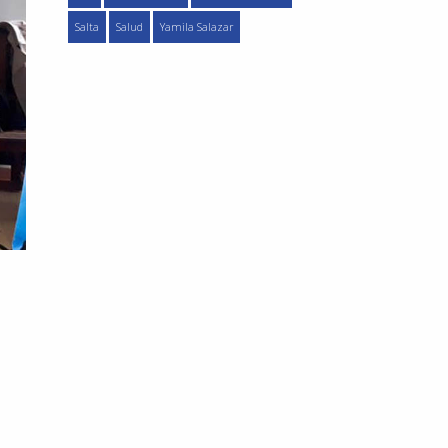
Salta
Salud
Yamila Salazar