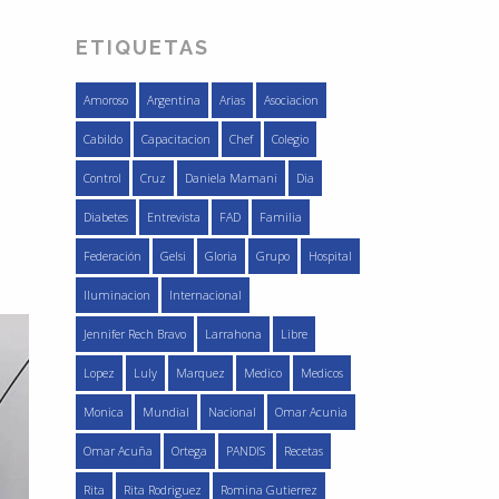
ETIQUETAS
Amoroso
Argentina
Arias
Asociacion
Cabildo
Capacitacion
Chef
Colegio
Control
Cruz
Daniela Mamani
Dia
Diabetes
Entrevista
FAD
Familia
Federación
Gelsi
Gloria
Grupo
Hospital
Iluminacion
Internacional
Jennifer Rech Bravo
Larrahona
Libre
Lopez
Luly
Marquez
Medico
Medicos
Monica
Mundial
Nacional
Omar Acunia
Omar Acuña
Ortega
PANDIS
Recetas
Rita
Rita Rodriguez
Romina Gutierrez