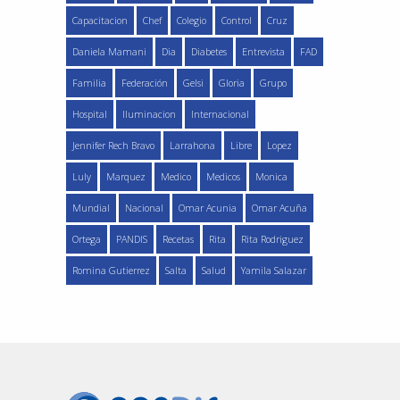
Capacitacion
Chef
Colegio
Control
Cruz
Daniela Mamani
Dia
Diabetes
Entrevista
FAD
Familia
Federación
Gelsi
Gloria
Grupo
Hospital
Iluminacion
Internacional
Jennifer Rech Bravo
Larrahona
Libre
Lopez
Luly
Marquez
Medico
Medicos
Monica
Mundial
Nacional
Omar Acunia
Omar Acuña
Ortega
PANDIS
Recetas
Rita
Rita Rodriguez
Romina Gutierrez
Salta
Salud
Yamila Salazar