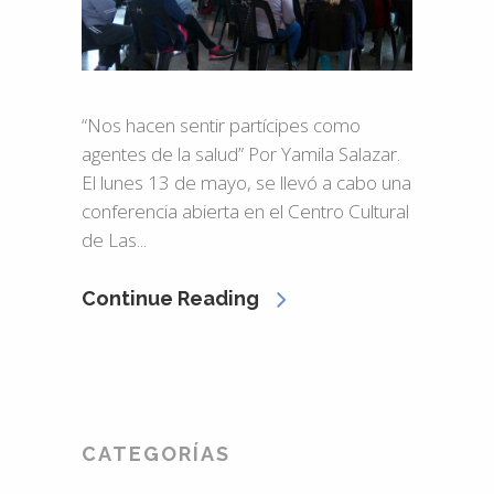
“Nos hacen sentir partícipes como
agentes de la salud” Por Yamila Salazar.
El lunes 13 de mayo, se llevó a cabo una
conferencia abierta en el Centro Cultural
de Las...
Continue Reading
CATEGORÍAS