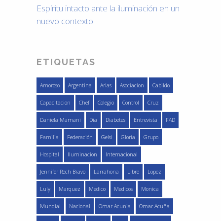
Espíritu intacto ante la iluminación en un
nuevo contexto
ETIQUETAS
Amoroso
Argentina
Arias
Asociacion
Cabildo
Capacitacion
Chef
Colegio
Control
Cruz
Daniela Mamani
Dia
Diabetes
Entrevista
FAD
Familia
Federación
Gelsi
Gloria
Grupo
Hospital
Iluminacion
Internacional
Jennifer Rech Bravo
Larrahona
Libre
Lopez
Luly
Marquez
Medico
Medicos
Monica
Mundial
Nacional
Omar Acunia
Omar Acuña