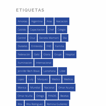
ETIQUETAS
Amoroso
Argentina
Arias
Asociacion
Cabildo
Capacitacion
Chef
Colegio
Control
Cruz
Daniela Mamani
Dia
Diabetes
Entrevista
FAD
Familia
Federación
Gelsi
Gloria
Grupo
Hospital
Iluminacion
Internacional
Jennifer Rech Bravo
Larrahona
Libre
Lopez
Luly
Marquez
Medico
Medicos
Monica
Mundial
Nacional
Omar Acunia
Omar Acuña
Ortega
PANDIS
Recetas
Rita
Rita Rodriguez
Romina Gutierrez