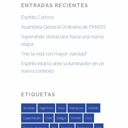
ENTRADAS RECIENTES
Espíritu Curioso
Asamblea General Ordinaria de PANDIS
Superando obstáculos hacia una nueva
etapa
“Ver la vida con mayor claridad”
Espíritu intacto ante la iluminación en un
nuevo contexto
ETIQUETAS
Amoroso
Argentina
Arias
Asociacion
Cabildo
Capacitacion
Chef
Colegio
Control
Cruz