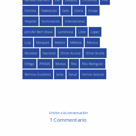
Daniela Mamani
Dia
Diabetes
Entrevista
FAD
Familia
Federación
Gelsi
Gloria
Grupo
Hospital
Iluminacion
Internacional
Jennifer Rech Bravo
Larrahona
Libre
Lopez
Luly
Marquez
Medico
Medicos
Monica
Mundial
Nacional
Omar Acunia
Omar Acuña
Ortega
PANDIS
Recetas
Rita
Rita Rodriguez
Romina Gutierrez
Salta
Salud
Yamila Salazar
Unirse a la conversación
1 Commentario