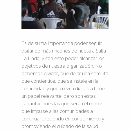
Es de suma importancia poder seguir
visitando más rincones de nuestra Salta
La Linda, y con esto poder alcanzar los
objetivos de nuestra organización. No
debemos olvidar, que dejar una semillita
que concientice, que se instale en la
comunidad y que crezca día a día tiene
un papel relevante; pero son estas
capacitaciones las que serán el motor
que impulse a las comunidades a
continuar creciendo en conocimiento y
promoviendo el cuidado de la salud.