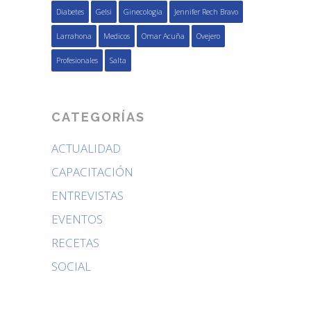
Diabetes
Gelsi
Ginecologia
Jennifer Rech Bravo
Larrahona
Medicos
Omar Acuña
Ovejero
Profesionales
Salta
CATEGORÍAS
ACTUALIDAD
CAPACITACIÓN
ENTREVISTAS
EVENTOS
RECETAS
SOCIAL