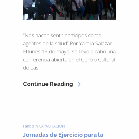
“Nos hacen sentir partícipes como
agentes de la salud” Por Yamila Salazar.
El lunes 13 de mayo, se llevó a cabo una
conferencia abierta en el Centro Cultural
de Las...
Continue Reading
Pandis
In
CAPACITACIÓN
Jornadas de Ejercicio para la