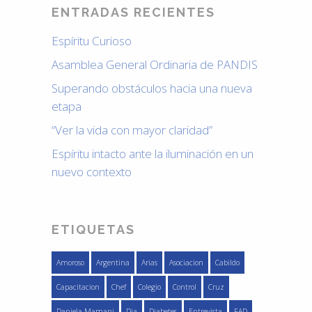
ENTRADAS RECIENTES
Espíritu Curioso
Asamblea General Ordinaria de PANDIS
Superando obstáculos hacia una nueva
etapa
“Ver la vida con mayor claridad”
Espíritu intacto ante la iluminación en un
nuevo contexto
ETIQUETAS
Amoroso
Argentina
Arias
Asociacion
Cabildo
Capacitacion
Chef
Colegio
Control
Cruz
Daniela Mamani
Dia
Diabetes
Entrevista
FAD