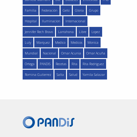
Familia
Federación
Gelsi
Gloria
Grupo
Hospital
Iluminacion
Internacional
Jennifer Rech Bravo
Larrahona
Libre
Lopez
Luly
Marquez
Medico
Medicos
Monica
Mundial
Nacional
Omar Acunia
Omar Acuña
Ortega
PANDIS
Recetas
Rita
Rita Rodriguez
Romina Gutierrez
Salta
Salud
Yamila Salazar