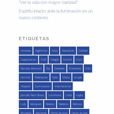
“Ver la vida con mayor claridad”
Espíritu intacto ante la iluminación en un
nuevo contexto
ETIQUETAS
Amoroso
Argentina
Arias
Asociacion
Cabildo
Capacitacion
Chef
Colegio
Control
Cruz
Daniela Mamani
Dia
Diabetes
Entrevista
FAD
Familia
Federación
Gelsi
Gloria
Grupo
Hospital
Iluminacion
Internacional
Jennifer Rech Bravo
Larrahona
Libre
Lopez
Luly
Marquez
Medico
Medicos
Monica
Mundial
Nacional
Omar Acunia
Omar Acuña