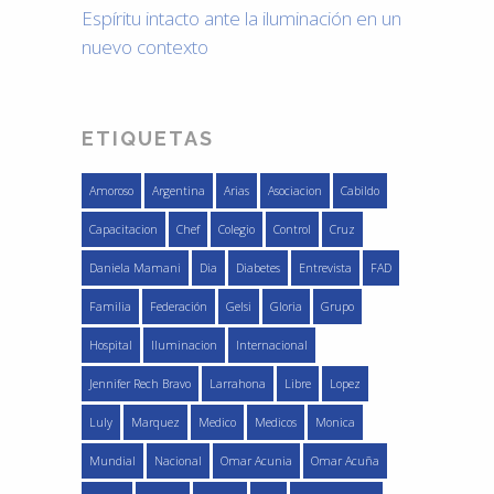
Espíritu intacto ante la iluminación en un
nuevo contexto
ETIQUETAS
Amoroso
Argentina
Arias
Asociacion
Cabildo
Capacitacion
Chef
Colegio
Control
Cruz
Daniela Mamani
Dia
Diabetes
Entrevista
FAD
Familia
Federación
Gelsi
Gloria
Grupo
Hospital
Iluminacion
Internacional
Jennifer Rech Bravo
Larrahona
Libre
Lopez
Luly
Marquez
Medico
Medicos
Monica
Mundial
Nacional
Omar Acunia
Omar Acuña