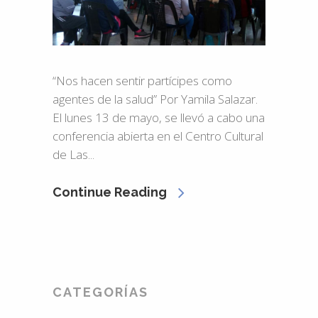
“Nos hacen sentir partícipes como
agentes de la salud” Por Yamila Salazar.
El lunes 13 de mayo, se llevó a cabo una
conferencia abierta en el Centro Cultural
de Las...
Continue Reading
CATEGORÍAS